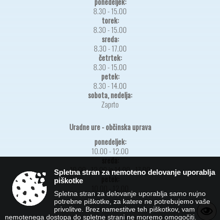
ponedeljek:
8.30 - 15.00
torek:
8.30 - 15.00
sreda:
8.30 - 17.00
četrtek:
8.30 - 15.00
petek:
8.30 - 14.00
sobota, nedelja:
Zaprto
Uradne ure - občinska uprava
ponedeljek:
10.00 - 12.00
sreda:
10.00 - 12.00 in 14.00 - 17.00
Spletna stran za nemoteno delovanje uporablja
petek:
piškotke
10.00 - 12.00
Spletna stran za delovanje uporablja samo nujno
potrebne piškotke, za katere ne potrebujemo vaše
privolitve. Brez namestitve teh piškotkov, vam
nemotenega dostopa do spletne strani ne moremo omogočiti.