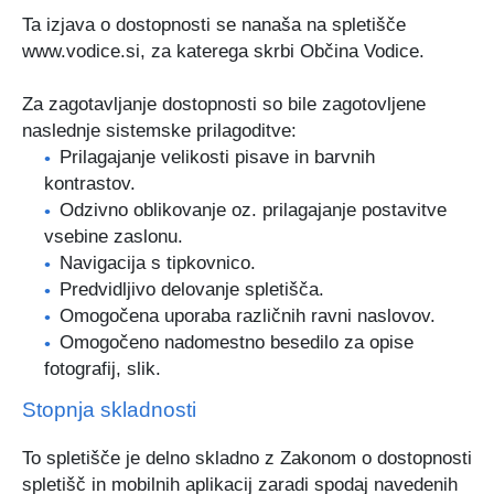
Ta izjava o dostopnosti se nanaša na spletišče
Certifikati in priznanja
Participativni proračun
Javno podjetje Komunala Vodice, d.o.o.
Štab Civilne zaščite Občine Vodice
www.vodice.si
, za katerega skrbi Občina Vodice.
Turistična ponudba
Predlogi predpisov v javni obravnavi
Začasni zbirni center
Medobčinski inšpektorat in redarstvo
Za zagotavljanje dostopnosti so bile zagotovljene
naslednje sistemske prilagoditve:
Zbornik Občine Vodice
e-Tržnica lokalnih ponudnikov hrane
Organigram občine
Prilagajanje velikosti pisave in barvnih
kontrastov.
Lokalne volitve 2022
RRA LUR (LAS Za mesto in vas)
Odzivno oblikovanje oz. prilagajanje postavitve
vsebine zaslonu.
Mediji o občini Vodice
Navigacija s tipkovnico.
Predvidljivo delovanje spletišča.
Kopitarjev glas
Omogočena uporaba različnih ravni naslovov.
Omogočeno nadomestno besedilo za opise
Galerija slik
fotografij, slik.
Stopnja skladnosti
To spletišče je delno skladno z Zakonom o dostopnosti
spletišč in mobilnih aplikacij zaradi spodaj navedenih